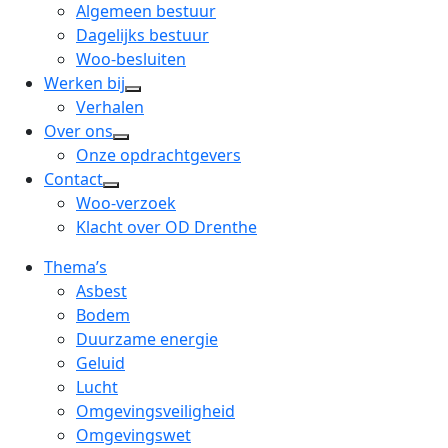
menu
open
Algemeen bestuur
dropdown
Dagelijks bestuur
menu
Woo-besluiten
Werken bij
open
Verhalen
dropdown
Over ons
open
menu
Onze opdrachtgevers
dropdown
Contact
open
menu
Woo-verzoek
dropdown
Klacht over OD Drenthe
menu
Thema’s
Asbest
Bodem
Duurzame energie
Geluid
Lucht
Omgevingsveiligheid
Omgevingswet