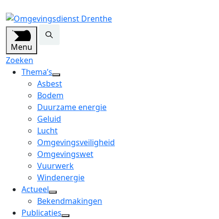
Menu
Zoeken
Thema’s
open
Asbest
dropdown
Bodem
menu
Duurzame energie
Geluid
Lucht
Omgevingsveiligheid
Omgevingswet
Vuurwerk
Windenergie
Actueel
open
Bekendmakingen
dropdown
Publicaties