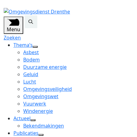
Menu
Zoeken
Thema’s
open
Asbest
dropdown
Bodem
menu
Duurzame energie
Geluid
Lucht
Omgevingsveiligheid
Omgevingswet
Vuurwerk
Windenergie
Actueel
open
Bekendmakingen
dropdown
Publicaties