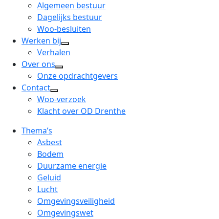
menu
open
Algemeen bestuur
dropdown
Dagelijks bestuur
menu
Woo-besluiten
Werken bij
open
Verhalen
dropdown
Over ons
open
menu
Onze opdrachtgevers
dropdown
Contact
open
menu
Woo-verzoek
dropdown
Klacht over OD Drenthe
menu
Thema’s
Asbest
Bodem
Duurzame energie
Geluid
Lucht
Omgevingsveiligheid
Omgevingswet