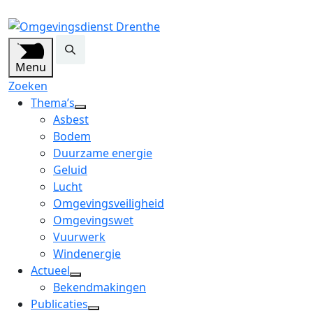
Menu
Zoeken
Thema’s
open
Asbest
dropdown
Bodem
menu
Duurzame energie
Geluid
Lucht
Omgevingsveiligheid
Omgevingswet
Vuurwerk
Windenergie
Actueel
open
Bekendmakingen
dropdown
Publicaties