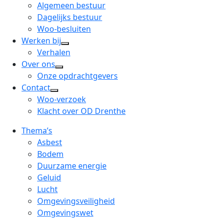
menu
open
Algemeen bestuur
dropdown
Dagelijks bestuur
menu
Woo-besluiten
Werken bij
open
Verhalen
dropdown
Over ons
open
menu
Onze opdrachtgevers
dropdown
Contact
open
menu
Woo-verzoek
dropdown
Klacht over OD Drenthe
menu
Thema’s
Asbest
Bodem
Duurzame energie
Geluid
Lucht
Omgevingsveiligheid
Omgevingswet