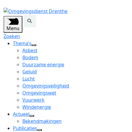
Menu
Zoeken
Thema’s
open
Asbest
dropdown
Bodem
menu
Duurzame energie
Geluid
Lucht
Omgevingsveiligheid
Omgevingswet
Vuurwerk
Windenergie
Actueel
open
Bekendmakingen
dropdown
Publicaties