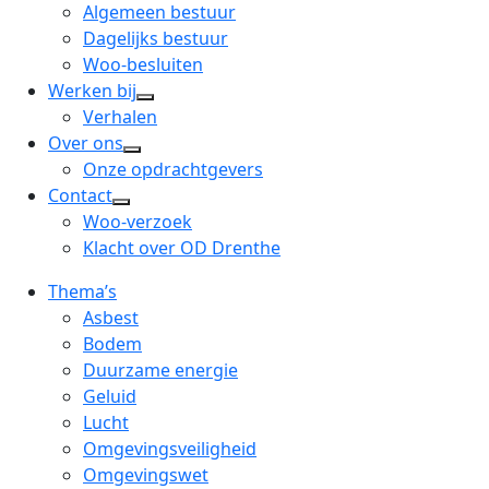
menu
open
Algemeen bestuur
dropdown
Dagelijks bestuur
menu
Woo-besluiten
Werken bij
open
Verhalen
dropdown
Over ons
open
menu
Onze opdrachtgevers
dropdown
Contact
open
menu
Woo-verzoek
dropdown
Klacht over OD Drenthe
menu
Thema’s
Asbest
Bodem
Duurzame energie
Geluid
Lucht
Omgevingsveiligheid
Omgevingswet