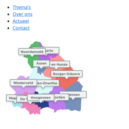
Thema’s
Over ons
Actueel
Contact