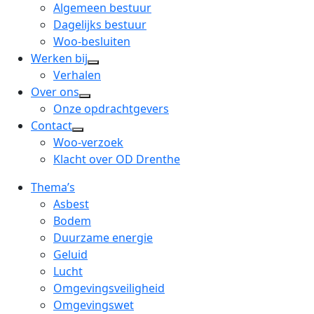
menu
open
Algemeen bestuur
dropdown
Dagelijks bestuur
menu
Woo-besluiten
Werken bij
open
Verhalen
dropdown
Over ons
open
menu
Onze opdrachtgevers
dropdown
Contact
open
menu
Woo-verzoek
dropdown
Klacht over OD Drenthe
menu
Thema’s
Asbest
Bodem
Duurzame energie
Geluid
Lucht
Omgevingsveiligheid
Omgevingswet