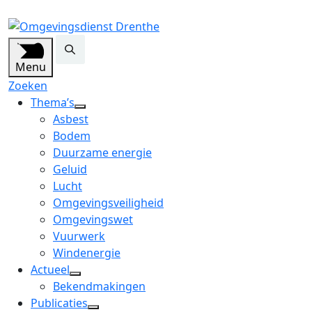
Menu
Zoeken
Thema’s
open
Asbest
dropdown
Bodem
menu
Duurzame energie
Geluid
Lucht
Omgevingsveiligheid
Omgevingswet
Vuurwerk
Windenergie
Actueel
open
Bekendmakingen
dropdown
Publicaties