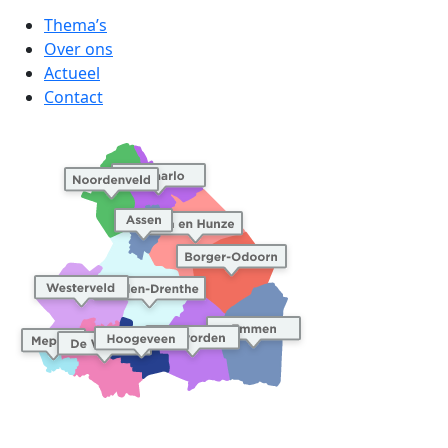
Thema’s
Over ons
Actueel
Contact