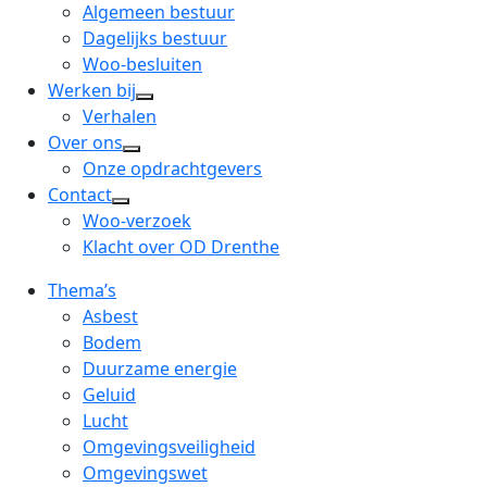
menu
open
Algemeen bestuur
dropdown
Dagelijks bestuur
menu
Woo-besluiten
Werken bij
open
Verhalen
dropdown
Over ons
open
menu
Onze opdrachtgevers
dropdown
Contact
open
menu
Woo-verzoek
dropdown
Klacht over OD Drenthe
menu
Thema’s
Asbest
Bodem
Duurzame energie
Geluid
Lucht
Omgevingsveiligheid
Omgevingswet