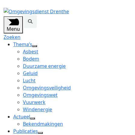
Menu
Zoeken
Thema’s
open
Asbest
dropdown
Bodem
menu
Duurzame energie
Geluid
Lucht
Omgevingsveiligheid
Omgevingswet
Vuurwerk
Windenergie
Actueel
open
Bekendmakingen
dropdown
Publicaties