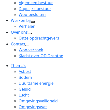
menu
open
Algemeen bestuur
dropdown
Dagelijks bestuur
menu
Woo-besluiten
Werken bij
open
Verhalen
dropdown
Over ons
open
menu
Onze opdrachtgevers
dropdown
Contact
open
menu
Woo-verzoek
dropdown
Klacht over OD Drenthe
menu
Thema’s
Asbest
Bodem
Duurzame energie
Geluid
Lucht
Omgevingsveiligheid
Omgevingswet