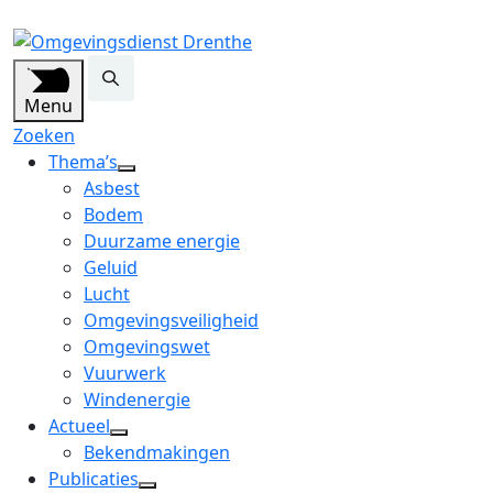
Menu
Zoeken
Thema’s
open
Asbest
dropdown
Bodem
menu
Duurzame energie
Geluid
Lucht
Omgevingsveiligheid
Omgevingswet
Vuurwerk
Windenergie
Actueel
open
Bekendmakingen
dropdown
Publicaties