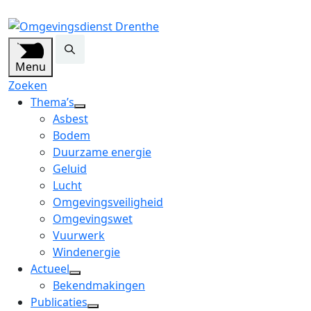
Menu
Zoeken
Thema’s
open
Asbest
dropdown
Bodem
menu
Duurzame energie
Geluid
Lucht
Omgevingsveiligheid
Omgevingswet
Vuurwerk
Windenergie
Actueel
open
Bekendmakingen
dropdown
Publicaties