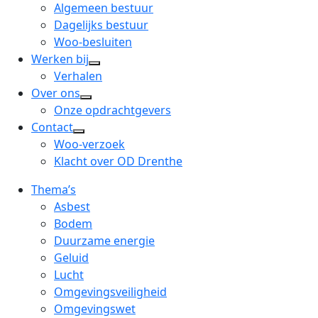
menu
open
Algemeen bestuur
dropdown
Dagelijks bestuur
menu
Woo-besluiten
Werken bij
open
Verhalen
dropdown
Over ons
open
menu
Onze opdrachtgevers
dropdown
Contact
open
menu
Woo-verzoek
dropdown
Klacht over OD Drenthe
menu
Thema’s
Asbest
Bodem
Duurzame energie
Geluid
Lucht
Omgevingsveiligheid
Omgevingswet