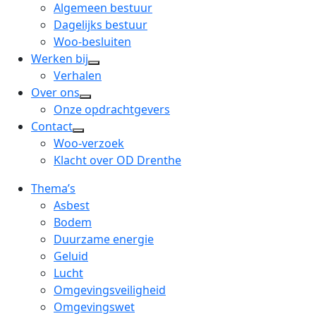
menu
open
Algemeen bestuur
dropdown
Dagelijks bestuur
menu
Woo-besluiten
Werken bij
open
Verhalen
dropdown
Over ons
open
menu
Onze opdrachtgevers
dropdown
Contact
open
menu
Woo-verzoek
dropdown
Klacht over OD Drenthe
menu
Thema’s
Asbest
Bodem
Duurzame energie
Geluid
Lucht
Omgevingsveiligheid
Omgevingswet