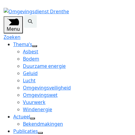
Menu
Zoeken
Thema’s
open
Asbest
dropdown
Bodem
menu
Duurzame energie
Geluid
Lucht
Omgevingsveiligheid
Omgevingswet
Vuurwerk
Windenergie
Actueel
open
Bekendmakingen
dropdown
Publicaties