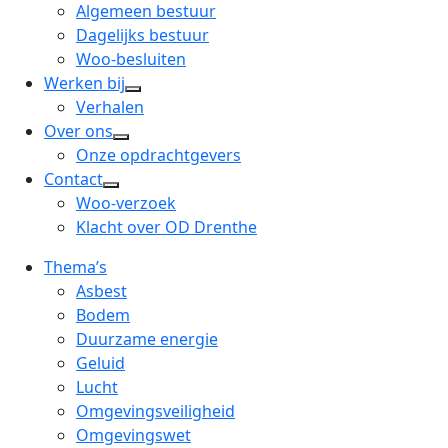
menu
open
Algemeen bestuur
dropdown
Dagelijks bestuur
menu
Woo-besluiten
Werken bij
open
Verhalen
dropdown
Over ons
open
menu
Onze opdrachtgevers
dropdown
Contact
open
menu
Woo-verzoek
dropdown
Klacht over OD Drenthe
menu
Thema’s
Asbest
Bodem
Duurzame energie
Geluid
Lucht
Omgevingsveiligheid
Omgevingswet