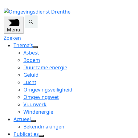
Menu
Zoeken
Thema’s
open
Asbest
dropdown
Bodem
menu
Duurzame energie
Geluid
Lucht
Omgevingsveiligheid
Omgevingswet
Vuurwerk
Windenergie
Actueel
open
Bekendmakingen
dropdown
Publicaties