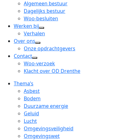
menu
open
Algemeen bestuur
dropdown
Dagelijks bestuur
menu
Woo-besluiten
Werken bij
open
Verhalen
dropdown
Over ons
open
menu
Onze opdrachtgevers
dropdown
Contact
open
menu
Woo-verzoek
dropdown
Klacht over OD Drenthe
menu
Thema’s
Asbest
Bodem
Duurzame energie
Geluid
Lucht
Omgevingsveiligheid
Omgevingswet