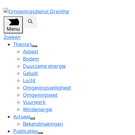
Menu
Zoeken
Thema’s
open
Asbest
dropdown
Bodem
menu
Duurzame energie
Geluid
Lucht
Omgevingsveiligheid
Omgevingswet
Vuurwerk
Windenergie
Actueel
open
Bekendmakingen
dropdown
Publicaties