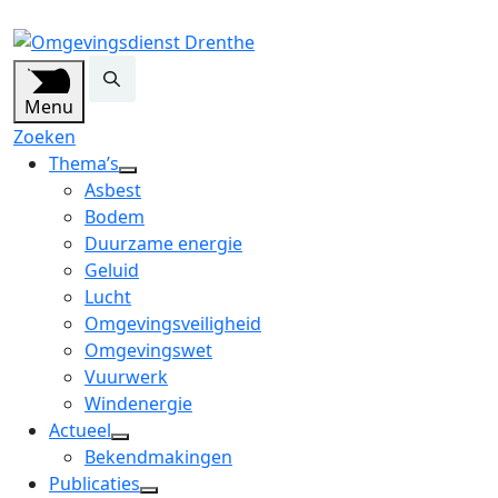
Menu
Zoeken
Thema’s
open
Asbest
dropdown
Bodem
menu
Duurzame energie
Geluid
Lucht
Omgevingsveiligheid
Omgevingswet
Vuurwerk
Windenergie
Actueel
open
Bekendmakingen
dropdown
Publicaties