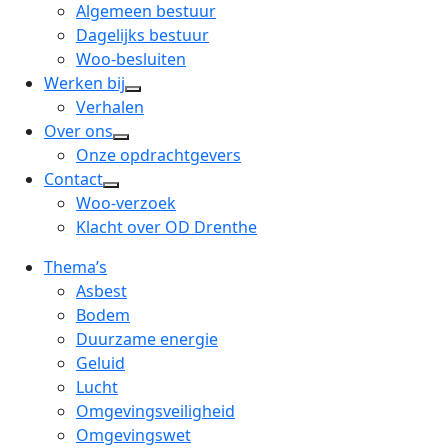
menu
open
Algemeen bestuur
dropdown
Dagelijks bestuur
menu
Woo-besluiten
Werken bij
open
Verhalen
dropdown
Over ons
open
menu
Onze opdrachtgevers
dropdown
Contact
open
menu
Woo-verzoek
dropdown
Klacht over OD Drenthe
menu
Thema’s
Asbest
Bodem
Duurzame energie
Geluid
Lucht
Omgevingsveiligheid
Omgevingswet