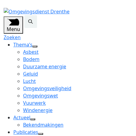
Menu
Zoeken
Thema’s
open
Asbest
dropdown
Bodem
menu
Duurzame energie
Geluid
Lucht
Omgevingsveiligheid
Omgevingswet
Vuurwerk
Windenergie
Actueel
open
Bekendmakingen
dropdown
Publicaties