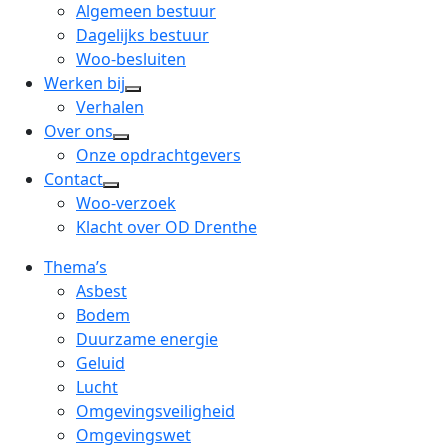
menu
open
Algemeen bestuur
dropdown
Dagelijks bestuur
menu
Woo-besluiten
Werken bij
open
Verhalen
dropdown
Over ons
open
menu
Onze opdrachtgevers
dropdown
Contact
open
menu
Woo-verzoek
dropdown
Klacht over OD Drenthe
menu
Thema’s
Asbest
Bodem
Duurzame energie
Geluid
Lucht
Omgevingsveiligheid
Omgevingswet