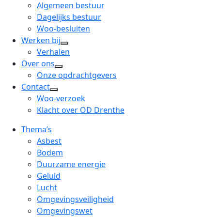
menu
open
Algemeen bestuur
dropdown
Dagelijks bestuur
menu
Woo-besluiten
Werken bij
open
Verhalen
dropdown
Over ons
open
menu
Onze opdrachtgevers
dropdown
Contact
open
menu
Woo-verzoek
dropdown
Klacht over OD Drenthe
menu
Thema’s
Asbest
Bodem
Duurzame energie
Geluid
Lucht
Omgevingsveiligheid
Omgevingswet