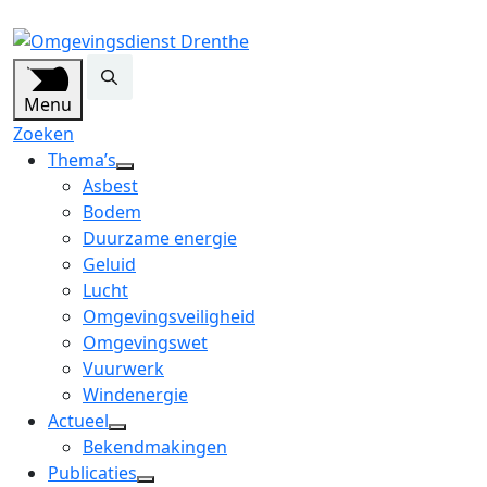
Menu
Zoeken
Thema’s
open
Asbest
dropdown
Bodem
menu
Duurzame energie
Geluid
Lucht
Omgevingsveiligheid
Omgevingswet
Vuurwerk
Windenergie
Actueel
open
Bekendmakingen
dropdown
Publicaties