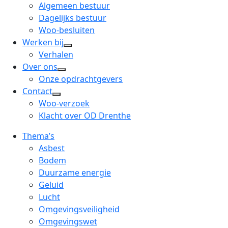
menu
open
Algemeen bestuur
dropdown
Dagelijks bestuur
menu
Woo-besluiten
Werken bij
open
Verhalen
dropdown
Over ons
open
menu
Onze opdrachtgevers
dropdown
Contact
open
menu
Woo-verzoek
dropdown
Klacht over OD Drenthe
menu
Thema’s
Asbest
Bodem
Duurzame energie
Geluid
Lucht
Omgevingsveiligheid
Omgevingswet