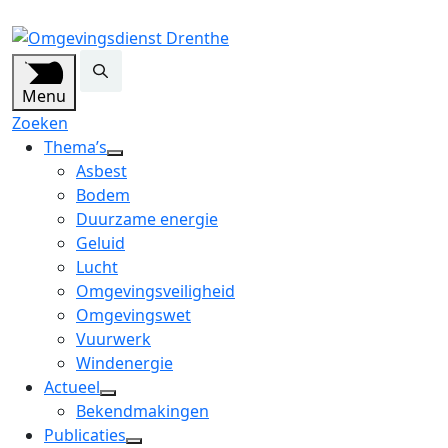
Menu
Zoeken
Thema’s
open
Asbest
dropdown
Bodem
menu
Duurzame energie
Geluid
Lucht
Omgevingsveiligheid
Omgevingswet
Vuurwerk
Windenergie
Actueel
open
Bekendmakingen
dropdown
Publicaties