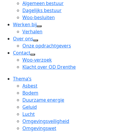
menu
open
Algemeen bestuur
dropdown
Dagelijks bestuur
menu
Woo-besluiten
Werken bij
open
Verhalen
dropdown
Over ons
open
menu
Onze opdrachtgevers
dropdown
Contact
open
menu
Woo-verzoek
dropdown
Klacht over OD Drenthe
menu
Thema’s
Asbest
Bodem
Duurzame energie
Geluid
Lucht
Omgevingsveiligheid
Omgevingswet