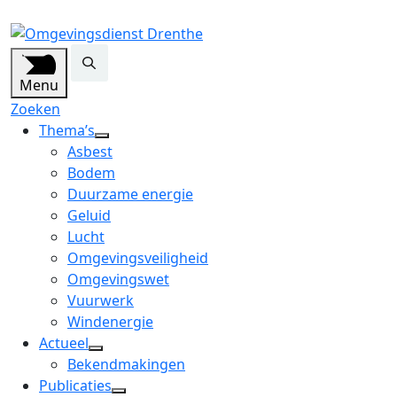
Menu
Zoeken
Thema’s
open
Asbest
dropdown
Bodem
menu
Duurzame energie
Geluid
Lucht
Omgevingsveiligheid
Omgevingswet
Vuurwerk
Windenergie
Actueel
open
Bekendmakingen
dropdown
Publicaties