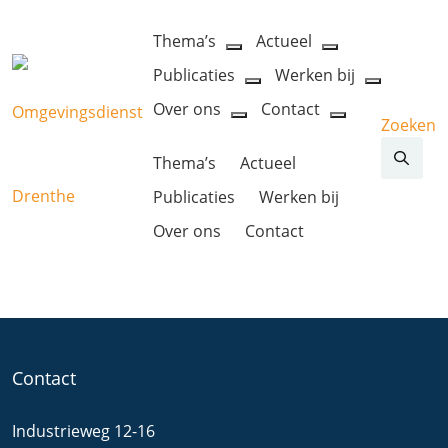
Thema’s
Actueel
open
open
Publicaties
Werken bij
dropdown
dropdown
open
open
menu
menu
Over ons
Contact
dropdown
dropdow
Zoeken
open
open
menu
menu
dropdown
dropdown
Thema’s
Actueel
menu
menu
Publicaties
Werken bij
Over ons
Contact
Contact
Industrieweg 12-16