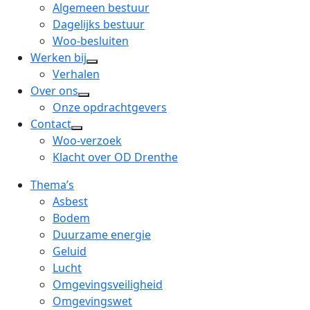
menu
open
Algemeen bestuur
dropdown
Dagelijks bestuur
menu
Woo-besluiten
Werken bij
open
Verhalen
dropdown
Over ons
open
menu
Onze opdrachtgevers
dropdown
Contact
open
menu
Woo-verzoek
dropdown
Klacht over OD Drenthe
menu
Thema’s
Asbest
Bodem
Duurzame energie
Geluid
Lucht
Omgevingsveiligheid
Omgevingswet