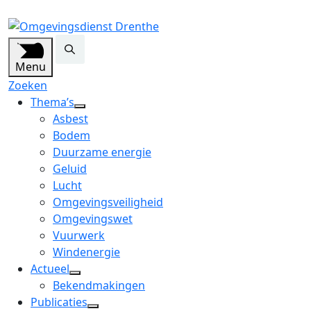
Menu
Zoeken
Thema’s
open
Asbest
dropdown
Bodem
menu
Duurzame energie
Geluid
Lucht
Omgevingsveiligheid
Omgevingswet
Vuurwerk
Windenergie
Actueel
open
Bekendmakingen
dropdown
Publicaties