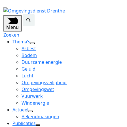
Menu
Zoeken
Thema’s
open
Asbest
dropdown
Bodem
menu
Duurzame energie
Geluid
Lucht
Omgevingsveiligheid
Omgevingswet
Vuurwerk
Windenergie
Actueel
open
Bekendmakingen
dropdown
Publicaties