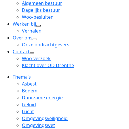
menu
open
Algemeen bestuur
dropdown
Dagelijks bestuur
menu
Woo-besluiten
Werken bij
open
Verhalen
dropdown
Over ons
open
menu
Onze opdrachtgevers
dropdown
Contact
open
menu
Woo-verzoek
dropdown
Klacht over OD Drenthe
menu
Thema’s
Asbest
Bodem
Duurzame energie
Geluid
Lucht
Omgevingsveiligheid
Omgevingswet