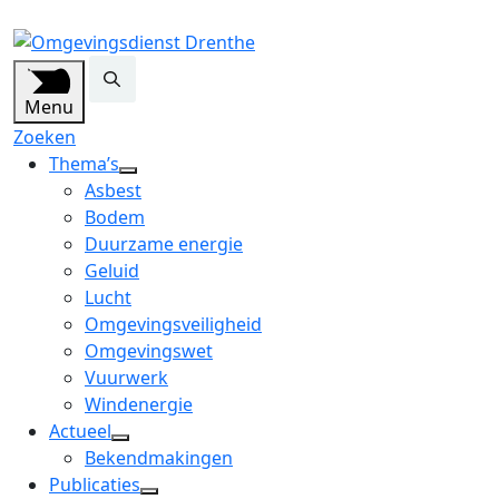
Menu
Zoeken
Thema’s
open
Asbest
dropdown
Bodem
menu
Duurzame energie
Geluid
Lucht
Omgevingsveiligheid
Omgevingswet
Vuurwerk
Windenergie
Actueel
open
Bekendmakingen
dropdown
Publicaties