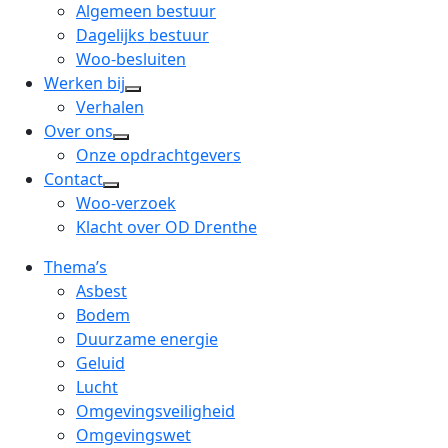
menu
open
Algemeen bestuur
dropdown
Dagelijks bestuur
menu
Woo-besluiten
Werken bij
open
Verhalen
dropdown
Over ons
open
menu
Onze opdrachtgevers
dropdown
Contact
open
menu
Woo-verzoek
dropdown
Klacht over OD Drenthe
menu
Thema’s
Asbest
Bodem
Duurzame energie
Geluid
Lucht
Omgevingsveiligheid
Omgevingswet