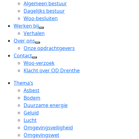
menu
open
Algemeen bestuur
dropdown
Dagelijks bestuur
menu
Woo-besluiten
Werken bij
open
Verhalen
dropdown
Over ons
open
menu
Onze opdrachtgevers
dropdown
Contact
open
menu
Woo-verzoek
dropdown
Klacht over OD Drenthe
menu
Thema’s
Asbest
Bodem
Duurzame energie
Geluid
Lucht
Omgevingsveiligheid
Omgevingswet