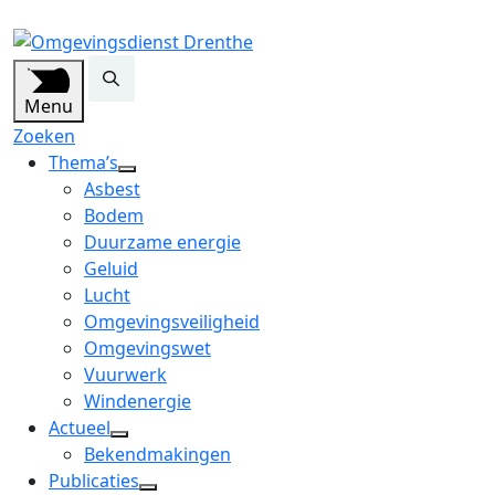
Menu
Zoeken
Thema’s
open
Asbest
dropdown
Bodem
menu
Duurzame energie
Geluid
Lucht
Omgevingsveiligheid
Omgevingswet
Vuurwerk
Windenergie
Actueel
open
Bekendmakingen
dropdown
Publicaties