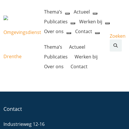
Thema’s
Actueel
open
open
Publicaties
Werken bij
dropdown
dropdown
open
open
menu
menu
Over ons
Contact
dropdown
dropdow
Zoeken
open
open
menu
menu
dropdown
dropdown
Thema’s
Actueel
menu
menu
Publicaties
Werken bij
Over ons
Contact
Contact
Industrieweg 12-16