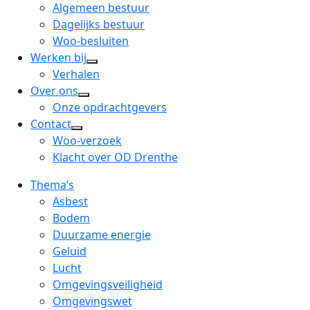
menu
open
Algemeen bestuur
dropdown
Dagelijks bestuur
menu
Woo-besluiten
Werken bij
open
Verhalen
dropdown
Over ons
open
menu
Onze opdrachtgevers
dropdown
Contact
open
menu
Woo-verzoek
dropdown
Klacht over OD Drenthe
menu
Thema’s
Asbest
Bodem
Duurzame energie
Geluid
Lucht
Omgevingsveiligheid
Omgevingswet