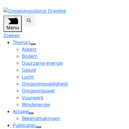
Menu
Zoeken
Thema’s
open
Asbest
dropdown
Bodem
menu
Duurzame energie
Geluid
Lucht
Omgevingsveiligheid
Omgevingswet
Vuurwerk
Windenergie
Actueel
open
Bekendmakingen
dropdown
Publicaties