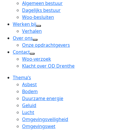
menu
open
Algemeen bestuur
dropdown
Dagelijks bestuur
menu
Woo-besluiten
Werken bij
open
Verhalen
dropdown
Over ons
open
menu
Onze opdrachtgevers
dropdown
Contact
open
menu
Woo-verzoek
dropdown
Klacht over OD Drenthe
menu
Thema’s
Asbest
Bodem
Duurzame energie
Geluid
Lucht
Omgevingsveiligheid
Omgevingswet