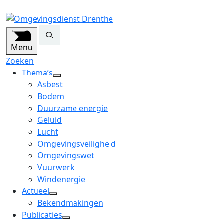
Menu
Zoeken
Thema’s
open
Asbest
dropdown
Bodem
menu
Duurzame energie
Geluid
Lucht
Omgevingsveiligheid
Omgevingswet
Vuurwerk
Windenergie
Actueel
open
Bekendmakingen
dropdown
Publicaties