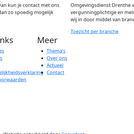
Dan kun je contact met ons
Omgevingsdienst Drenthe voe
dan zo spoedig mogelijk
vergunningplichtige
en
meld
wij in
door middel van
bran
Toezicht per branche
inks
Meer
es
Thema’s
s
Over ons
Actueel
lijkheidsverklaring
Contact
oorwaarden