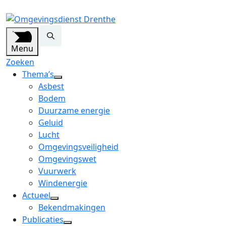
Menu
Zoeken
Thema’s
open
Asbest
dropdown
Bodem
menu
Duurzame energie
Geluid
Lucht
Omgevingsveiligheid
Omgevingswet
Vuurwerk
Windenergie
Actueel
open
Bekendmakingen
dropdown
Publicaties