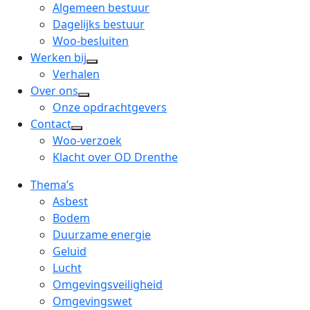
menu
open
Algemeen bestuur
dropdown
Dagelijks bestuur
menu
Woo-besluiten
Werken bij
open
Verhalen
dropdown
Over ons
open
menu
Onze opdrachtgevers
dropdown
Contact
open
menu
Woo-verzoek
dropdown
Klacht over OD Drenthe
menu
Thema’s
Asbest
Bodem
Duurzame energie
Geluid
Lucht
Omgevingsveiligheid
Omgevingswet