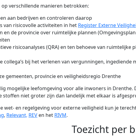
 op verschillende manieren betrokken:
en aan bedrijven en controleren daarop
an risicovolle activiteiten in het
Register Externe Veilighei
en de provincie over ruimtelijke plannen (Omgevingsplannen
eiten
ieve risicoanalyses (QRA) en ten behoeve van ruimtelijke 
e collega’s bij het verlenen van vergunningen, ingediende
ze gemeenten, provincie en veiligheidsregio Drenthe
ig mogelijke leefomgeving voor alle inwoners in Drenthe. D
 stoffen niet groter zijn dan landelijk met elkaar is afgesp
 wet- en regelgeving voor externe veiligheid kun je terech
ng
,
Relevant,
REV
en het
RIVM
.
Toezicht per 