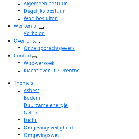
menu
open
Algemeen bestuur
dropdown
Dagelijks bestuur
menu
Woo-besluiten
Werken bij
open
Verhalen
dropdown
Over ons
open
menu
Onze opdrachtgevers
dropdown
Contact
open
menu
Woo-verzoek
dropdown
Klacht over OD Drenthe
menu
Thema’s
Asbest
Bodem
Duurzame energie
Geluid
Lucht
Omgevingsveiligheid
Omgevingswet