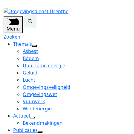
Menu
Zoeken
Thema’s
open
Asbest
dropdown
Bodem
menu
Duurzame energie
Geluid
Lucht
Omgevingsveiligheid
Omgevingswet
Vuurwerk
Windenergie
Actueel
open
Bekendmakingen
dropdown
Publicaties