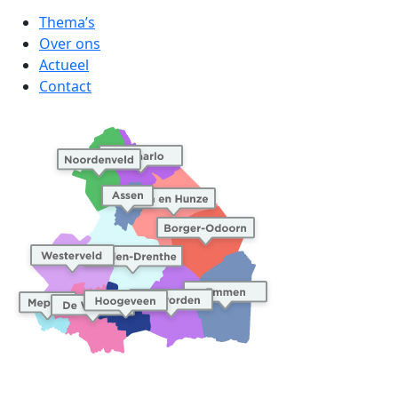
Thema’s
Over ons
Actueel
Contact