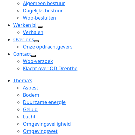
menu
open
Algemeen bestuur
dropdown
Dagelijks bestuur
menu
Woo-besluiten
Werken bij
open
Verhalen
dropdown
Over ons
open
menu
Onze opdrachtgevers
dropdown
Contact
open
menu
Woo-verzoek
dropdown
Klacht over OD Drenthe
menu
Thema’s
Asbest
Bodem
Duurzame energie
Geluid
Lucht
Omgevingsveiligheid
Omgevingswet