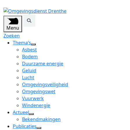
Menu
Zoeken
Thema’s
open
Asbest
dropdown
Bodem
menu
Duurzame energie
Geluid
Lucht
Omgevingsveiligheid
Omgevingswet
Vuurwerk
Windenergie
Actueel
open
Bekendmakingen
dropdown
Publicaties