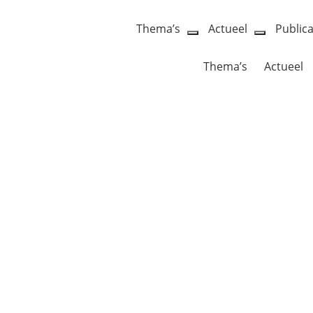
Thema’s
Actueel
Publica
open
open
dropdown
dropdow
Thema’s
Actueel
menu
menu