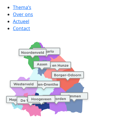
Thema’s
Over ons
Actueel
Contact