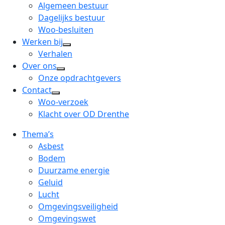
menu
open
Algemeen bestuur
dropdown
Dagelijks bestuur
menu
Woo-besluiten
Werken bij
open
Verhalen
dropdown
Over ons
open
menu
Onze opdrachtgevers
dropdown
Contact
open
menu
Woo-verzoek
dropdown
Klacht over OD Drenthe
menu
Thema’s
Asbest
Bodem
Duurzame energie
Geluid
Lucht
Omgevingsveiligheid
Omgevingswet