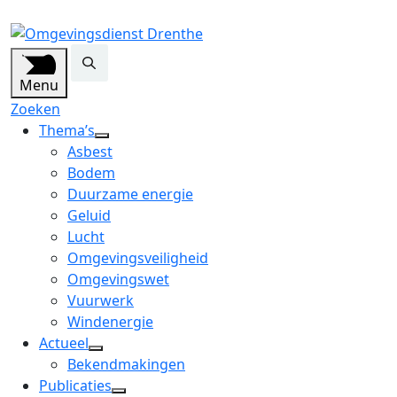
Menu
Zoeken
Thema’s
open
Asbest
dropdown
Bodem
menu
Duurzame energie
Geluid
Lucht
Omgevingsveiligheid
Omgevingswet
Vuurwerk
Windenergie
Actueel
open
Bekendmakingen
dropdown
Publicaties